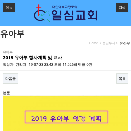
메뉴
검색
유아부
Home
> 섬김부서 >
유아부
유아부
2019 유아부 행사계획 및 교사
작성자
관리자
19-07-23 23:42
조회
11,526회
댓글
0건
다음글
목록
본문